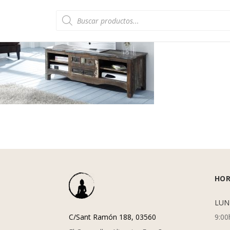
Búsqueda
de
productos
HOR
LUN
C/Sant Ramón 188, 03560
9:00