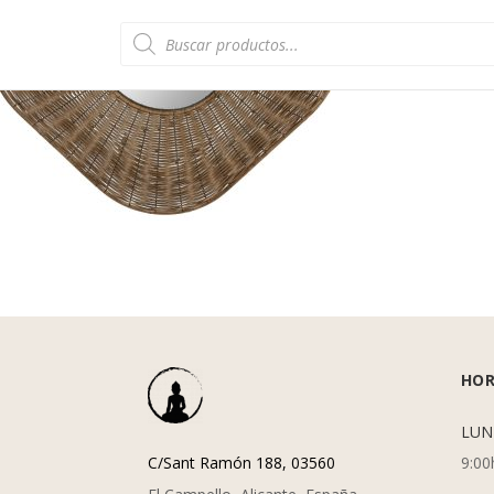
Búsqueda
de
productos
HOR
LUN
C/Sant Ramón 188, 03560
9:00