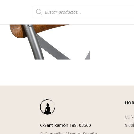
Búsqueda
de
productos
HOR
LUN
C/Sant Ramón 188, 03560
9:00
El Campello, Alicante, España