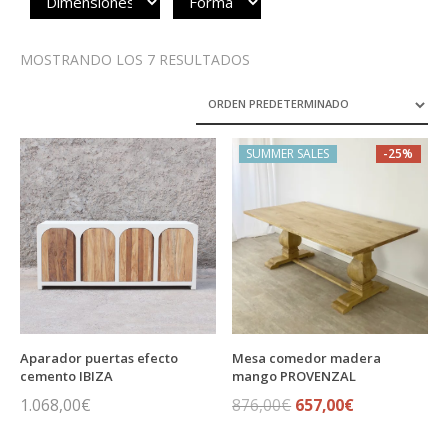
MOSTRANDO LOS 7 RESULTADOS
SUMMER SALES
-25%
Aparador puertas efecto
Mesa comedor madera
cemento IBIZA
mango PROVENZAL
1.068,00
€
El
657,00
€
El
876,00
€
precio
precio