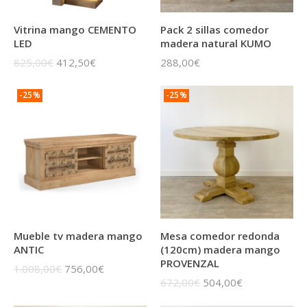
Pack 2 sillas comedor
Vitrina mango CEMENTO
madera natural KUMO
LED
288,00€
825,00€
412,50€
-25%
-25%
Mueble tv madera mango
Mesa comedor redonda
ANTIC
(120cm) madera mango
PROVENZAL
1.008,00€
756,00€
672,00€
504,00€