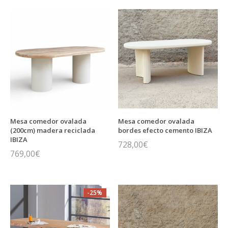
original
actual
era:
es:
876,00€.
657,00€.
Mesa comedor ovalada
Mesa comedor ovalada
(200cm) madera reciclada
bordes efecto cemento IBIZA
IBIZA
728,00
€
769,00
€
-25%