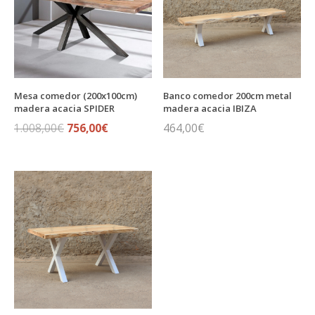
Mesa comedor (200x100cm)
Banco comedor 200cm metal
madera acacia SPIDER
madera acacia IBIZA
El
756,00
€
El
464,00
€
1.008,00
€
precio
precio
original
actual
era:
es:
1.008,00€.
756,00€.