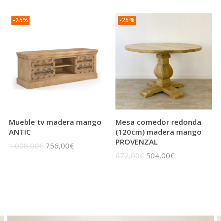
-25%
-25%
Mueble tv madera mango
Mesa comedor redonda
ANTIC
(120cm) madera mango
PROVENZAL
1.008,00€
756,00€
672,00€
504,00€