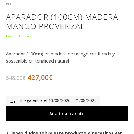
REF / 3333
APARADOR (100CM) MADERA
MANGO PROVENZAL
Hay existencias
Aparador (100cm) en madera de mango certificada y
sostenible en tonalidad natural
El
El
427,00
€
548,00
€
precio
precio
original
actual
Entrega entre el 13/08/2026 - 21/08/2026
era:
es:
Añadir al carrito
548,00€.
427,00€.
¿Tienes dudas sobre este producto o necesitas ver