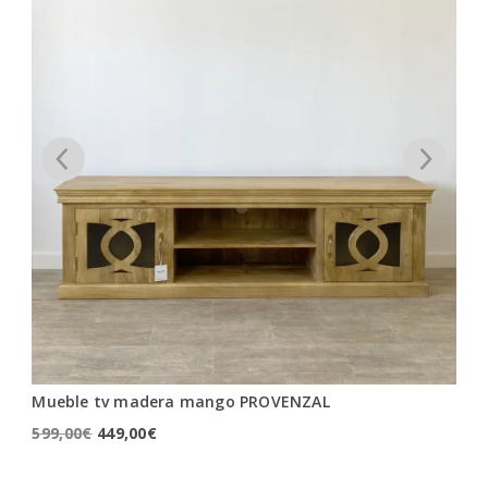
Mueble tv madera mango PROVENZAL
Vi
El
El
599,00
€
449,00
€
1.
precio
precio