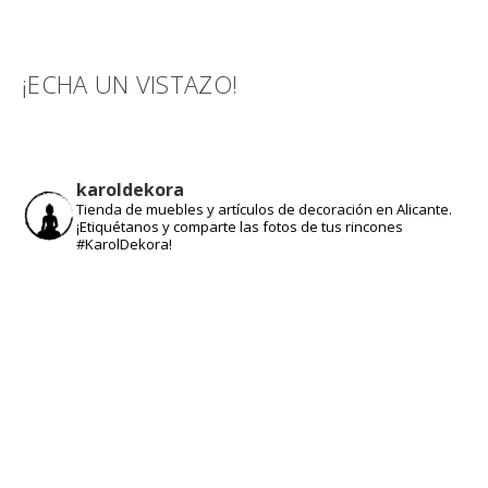
original
actual
era:
es:
599,00€.
449,00€.
¡ECHA UN VISTAZO!
karoldekora
Tienda de muebles y artículos de decoración en Alicante.
¡Etiquétanos y comparte las fotos de tus rincones
#KarolDekora!