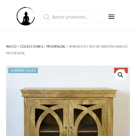
Búsqueda
de
productos
INICIO
/
COLECCIONES
/
PROVENZAL
/ APARADOR (100CM) MADERA MANGO
PROVENZAL
SUMMER SALES
SUMMER SALES
-22%
-22%