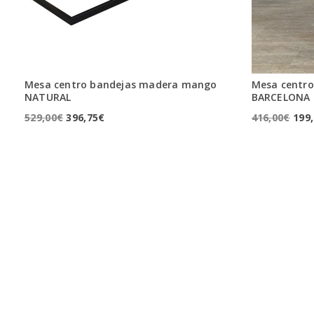
Mesa centro bandejas madera mango
Mesa centro
NATURAL
BARCELONA
El
El
El
529,00
€
396,75
€
416,00
€
199
precio
precio
pre
original
actual
orig
era:
es:
era:
529,00€.
396,75€.
416,