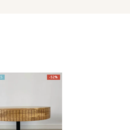
ES
-52%