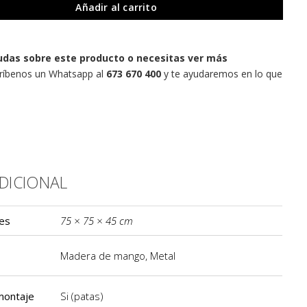
Añadir al carrito
udas sobre este producto o necesitas ver más
ríbenos un Whatsapp al
673 670 400
y te ayudaremos en lo que
ADICIONAL
ación adicional
es
75 × 75 × 45 cm
Madera de mango
,
Metal
montaje
Si (patas)