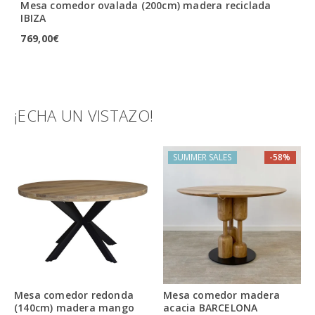
Mesa comedor ovalada (200cm) madera reciclada
Me
IBIZA
IB
769,00
€
73
¡ECHA UN VISTAZO!
TAMBIÉN TE RECOMENDAMOS…
SUMMER SALES
-58%
Mesa comedor redonda
Mesa comedor madera
(140cm) madera mango
acacia BARCELONA