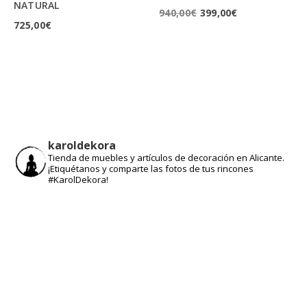
NATURAL
El
El
940,00
€
399,00
€
725,00
€
precio
precio
original
actual
era:
es:
940,00€.
399,00€.
karoldekora
Tienda de muebles y artículos de decoración en Alicante.
¡Etiquétanos y comparte las fotos de tus rincones
#KarolDekora!