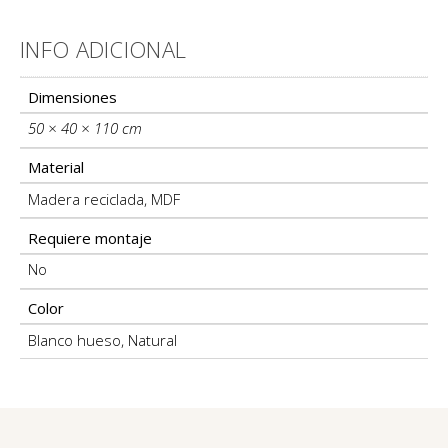
INFO ADICIONAL
Información adicional
Dimensiones
50 × 40 × 110 cm
Material
Madera reciclada
,
MDF
Requiere montaje
No
Color
Blanco hueso
,
Natural