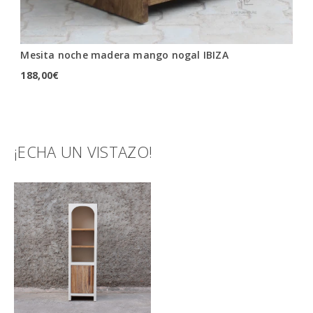
Mesita noche madera mango nogal IBIZA
Me
188,00
€
18
¡ECHA UN VISTAZO!
TAMBIÉN TE RECOMENDAMOS…