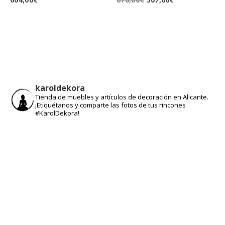
precio
precio
original
actual
era:
es:
676,00€.
507,00€.
karoldekora
Tienda de muebles y artículos de decoración en Alicante.
¡Etiquétanos y comparte las fotos de tus rincones
#KarolDekora!