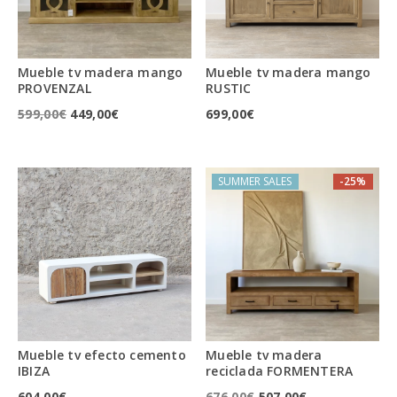
Mueble tv madera mango
Mueble tv madera mango
PROVENZAL
RUSTIC
El
El
599,00
€
449,00
€
699,00
€
precio
precio
original
actual
SUMMER SALES
-25%
era:
es:
599,00€.
449,00€.
Mueble tv efecto cemento
Mueble tv madera
IBIZA
reciclada FORMENTERA
El
El
604,00
€
676,00
€
507,00
€