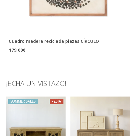
Cuadro madera reciclada piezas CÍRCULO
Ap
179,00
€
76
¡ECHA UN VISTAZO!
TAMBIÉN TE RECOMENDAMOS…
SUMMER SALES
-25%